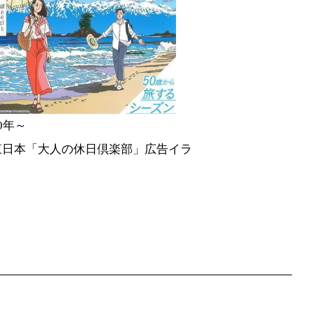
20年～
R東日本「大人の休日倶楽部」広告イラ
ト